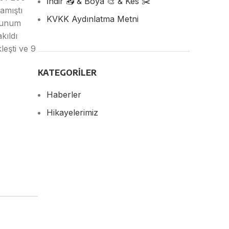
İndir 📥 & Boya 🎨 & Kes ✂️
amıştı
KVKK Aydınlatma Metni
olunum
kıldı
eşti ve 9
KATEGORILER
Haberler
Hikayelerimiz