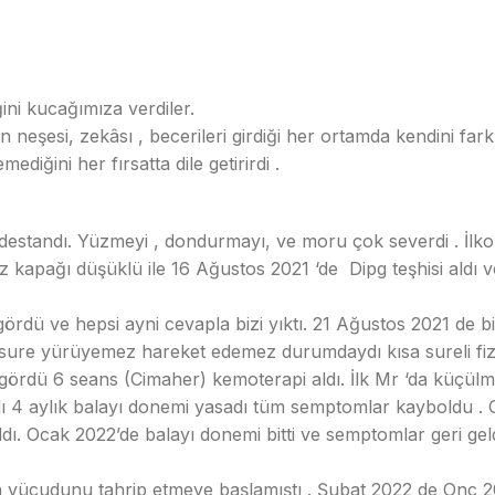
ni kucağımıza verdiler.
neşesi, zekâsı , becerileri girdiği her ortamda kendini fark 
diğini her fırsatta dile getirirdi .
destandı. Yüzmeyi , dondurmayı, ve moru çok severdi . İlko
kapağı düşüklü ile 16 Ağustos 2021 ‘de Dipg teşhisi aldı v
 gördü ve hepsi ayni cevapla bizi yıktı. 21 Ağustos 2021 de b
 sure yürüyemez hareket edemez durumdaydı kısa sureli fiz
gördü 6 seans (Cimaher) kemoterapi aldı. İlk Mr ‘da küçül
ı 4 aylık balayı donemi yasadı tüm semptomlar kayboldu .
ldı. Ocak 2022’de balayı donemi bitti ve semptomlar geri gel
 vücudunu tahrip etmeye başlamıştı . Şubat 2022 de Onc 