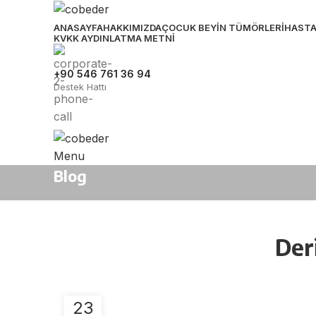
ANASAYFA
HAKKIMIZDA
ÇOCUK BEYIN TÜMÖRLERI
HASTA
KVKK AYDINLATMA METNI
+90 546 761 36 94
Destek Hattı
Menu
Blog
Der
23