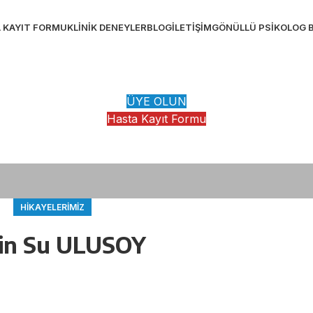
 KAYIT FORMU
KLINIK DENEYLER
BLOG
İLETIŞIM
GÖNÜLLÜ PSIKOLOG 
ÜYE OLUN
Hasta Kayıt Formu
HIKAYELERIMIZ
in Su ULUSOY