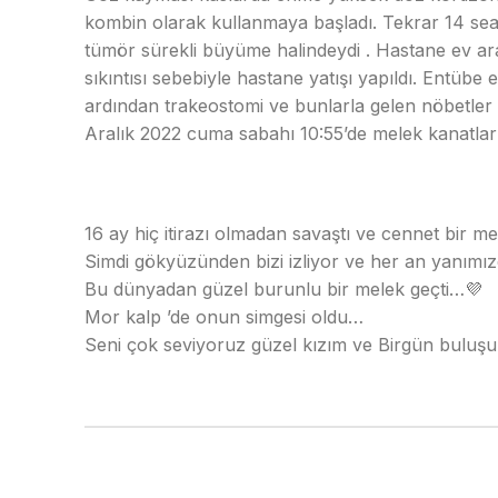
kombin olarak kullanmaya başladı. Tekrar 14 seans
tümör sürekli büyüme halindeydi . Hastane ev ara
sıkıntısı sebebiyle hastane yatışı yapıldı. Entübe
ardından trakeostomi ve bunlarla gelen nöbetler
Aralık 2022 cuma sabahı 10:55’de melek kanatlar
16 ay hiç itirazı olmadan savaştı ve cennet bir m
Simdi gökyüzünden bizi izliyor ve her an yanımızda
Bu dünyadan güzel burunlu bir melek geçti…💜
Mor kalp ’de onun simgesi oldu…
Seni çok seviyoruz güzel kızım ve Birgün bulu