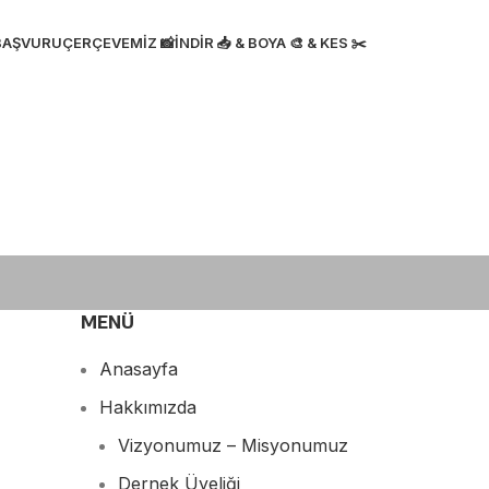
BAŞVURU
ÇERÇEVEMIZ 📸
İNDIR 📥 & BOYA 🎨 & KES ✂️
MENÜ
Anasayfa
Hakkımızda
Vizyonumuz – Misyonumuz
Dernek Üyeliği