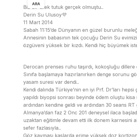
ARA
Biz bir dilek tutuk gerçek olmuştu..
Derin Su Ulusoy💜
11 Mart 2014
Sabah 11:15’de Dünyanın en güzel burunlu meleği
Annesinin babasının tek çocuğu Derin Su evimizin 
özgüveni yüksek bir kızdı. Kendi hiç büyümek isteme
Derocan prenses ruhu taşırdı, kokoşluğu dillere 
Sınıfa başlamaya hazırlanırken denge sorunu göz 
yasam suresi var dendi..
Kendi dalında Türkiye’nin en iyi Prf. Dr’ları hepsi
yapıldı biyopsi sonrası beyinde ödem oluştu kisa
ardından kendine geldi ve ardından 30 seans RT 
Almanya’dan faz 2 Onc 201 deneysel ilaca başlad
uzaktan eğitimle devam etti ilk donem karnesini a
sefer fazlasıyla..
Göz kayması kaslarda erime yüksek doz kortizon