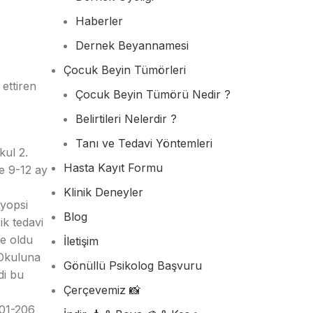
Haberler
Dernek Beyannamesi
Çocuk Beyin Tümörleri
ettiren
Çocuk Beyin Tümörü Nedir ?
Belirtileri Nelerdir ?
Tanı ve Tedavi Yöntemleri
kul 2.
Hasta Kayıt Formu
e 9-12 ay
Klinik Deneyler
iyopsi
Blog
ik tedavi
me oldu
İletişim
 Okuluna
Gönüllü Psikolog Başvuru
di bu
Çerçevemiz 📸
201-206