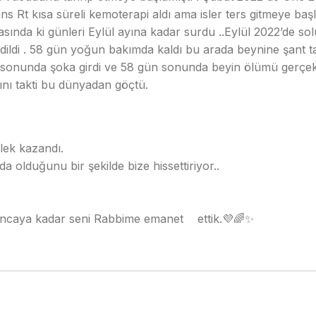
 Rt kısa süreli kemoterapi aldı ama isler ters gitmeye başl
sında ki günleri Eylül ayına kadar surdu ..Eylül 2022’de s
 edildi . 58 gün yoğun bakımda kaldı bu arada beynine şant ta
 sonunda şoka girdi ve 58 gün sonunda beyin ölümü gerçekl
ını takti bu dünyadan göçtü.
elek kazandı.
 olduğunu bir şekilde bize hissettiriyor..
şuncaya kadar seni Rabbime emanet ettik.💜🌈✨