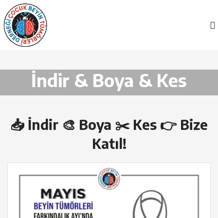
İndir & Boya & Kes
📥 İndir 🎨 Boya ✂️ Kes 👉 Bize
Katıl!