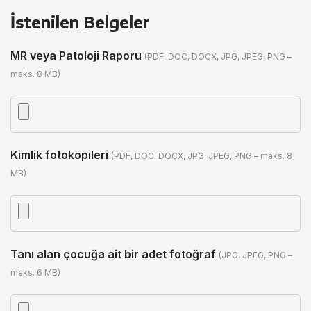
İstenilen Belgeler
MR veya Patoloji Raporu
(PDF, DOC, DOCX, JPG, JPEG, PNG –
maks. 8 MB)
Kimlik fotokopileri
(PDF, DOC, DOCX, JPG, JPEG, PNG – maks. 8
MB)
Tanı alan çocuğa ait bir adet fotoğraf
(JPG, JPEG, PNG –
maks. 6 MB)