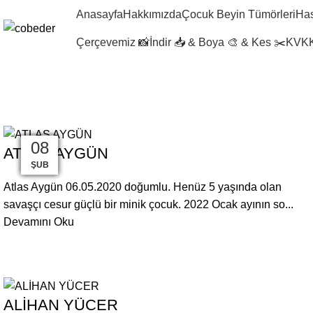
Anasayfa
Hakkımızda
Çocuk Beyin Tümörleri
Has
Çerçevemiz 📸
İndir 📥 & Boya 🎨 & Kes ✂️
KVKK
Blog
04
17
04
04
04
09
21
21
27
08
ATLAS AYGÜN
MAR
OCA
OCA
AĞU
ŞUB
ŞUB
ŞUB
TEM
TEM
NIS
Atlas Aygün 06.05.2020 doğumlu. Henüz 5 yaşında olan
savaşçı cesur güçlü bir minik çocuk. 2022 Ocak ayının so...
Devamını Oku
ALİHAN YÜCER