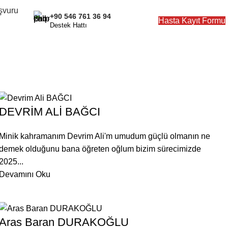
şvuru
+90 546 761 36 94
ÜYE OLUN
Hasta Kayıt Formu
Destek Hattı
DEVRİM ALİ BAĞCI
Minik kahramanım Devrim Ali'm umudum güçlü olmanın ne
demek olduğunu bana öğreten oğlum bizim sürecimizde
2025...
Devamını Oku
Aras Baran DURAKOĞLU