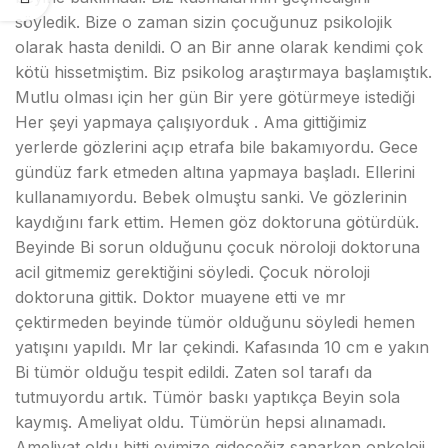
söyledik. Bize o zaman sizin çocuğunuz psikolojik
olarak hasta denildi. O an Bir anne olarak kendimi çok
kötü hissetmiştim. Biz psikolog araştırmaya başlamıştık.
Mutlu olması için her gün Bir yere götürmeye istediği
Her şeyi yapmaya çalışıyorduk . Ama gittiğimiz
yerlerde gözlerini açıp etrafa bile bakamıyordu. Gece
gündüz fark etmeden altına yapmaya başladı. Ellerini
kullanamıyordu. Bebek olmuştu sanki. Ve gözlerinin
kaydığını fark ettim. Hemen göz doktoruna götürdük.
Beyinde Bi sorun olduğunu çocuk nöroloji doktoruna
acil gitmemiz gerektiğini söyledi. Çocuk nöroloji
doktoruna gittik. Doktor muayene etti ve mr
çektirmeden beyinde tümör olduğunu söyledi hemen
yatışını yapıldı. Mr lar çekindi. Kafasında 10 cm e yakın
Bi tümör olduğu tespit edildi. Zaten sol tarafı da
tutmuyordu artık. Tümör baskı yaptıkça Beyin sola
kaymış. Ameliyat oldu. Tümörün hepsi alınamadı.
Ameliyat oldu bitti evimize gideceğiz sanarken onkoloji