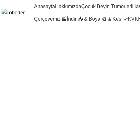
Anasayfa
Hakkımızda
Çocuk Beyin Tümörleri
Has
Çerçevemiz 📸
İndir 📥 & Boya 🎨 & Kes ✂️
KVKK