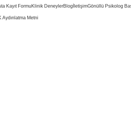
ta Kayıt Formu
Klinik Deneyler
Blog
İletişim
Gönüllü Psikolog Ba
 Aydınlatma Metni
Shop