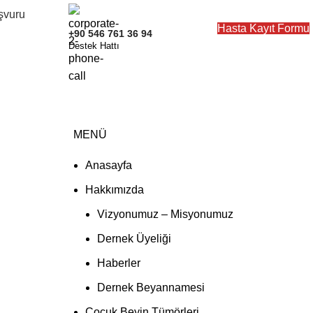
şvuru
ÜYE OLUN
Hasta Kayıt Formu
+90 546 761 36 94
Destek Hattı
MENÜ
Anasayfa
Hakkımızda
Vizyonumuz – Misyonumuz
Dernek Üyeliği
Haberler
Dernek Beyannamesi
Çocuk Beyin Tümörleri